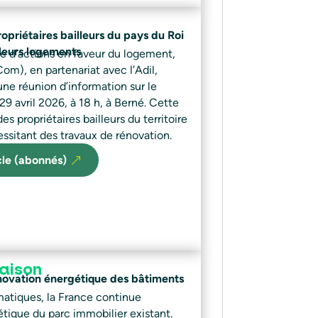
priétaires bailleurs du pays du Roi
leurs logements
e d’actions en faveur du logement,
, en partenariat avec l’Adil,
une réunion d’information sur le
 29 avril 2026, à 18 h, à Berné. Cette
s propriétaires bailleurs du territoire
essitant des travaux de rénovation.
icle (abonnés)
aison
novation énergétique des bâtiments
imatiques, la France continue
étique du parc immobilier existant.