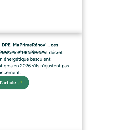
: DPE, MaPrimeRénov’… ces
éger les propriétaires
meRénov’ recentrée et décret
ion énergétique basculent.
nt gros en 2026 s’ils n’ajustent pas
inancement.
l'article