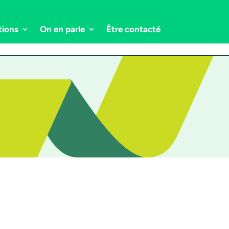
tions
On en parle
Être contacté