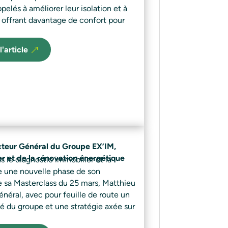
pelés à améliorer leur isolation et à
n offrant davantage de confort pour
l'article
eur Général du Groupe EX’IM,
r et de la rénovation énergétique
s le diagnostic immobilier et la
e une nouvelle phase de son
 sa Masterclass du 25 mars, Matthieu
néral, avec pour feuille de route un
té du groupe et une stratégie axée sur