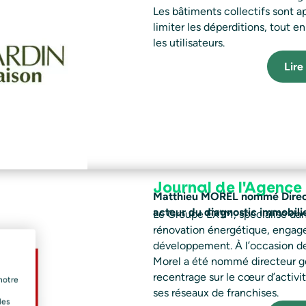
Les bâtiments collectifs sont ap
limiter les déperditions, tout e
les utilisateurs.
Lire 
Journal de l'Agence
Matthieu MOREL nommé Direct
acteur du diagnostic immobilie
Le Groupe EX’IM, spécialisé dan
rénovation énergétique, engag
développement. À l’occasion de
Morel a été nommé directeur gé
recentrage sur le cœur d’activi
notre
ses réseaux de franchises.
les