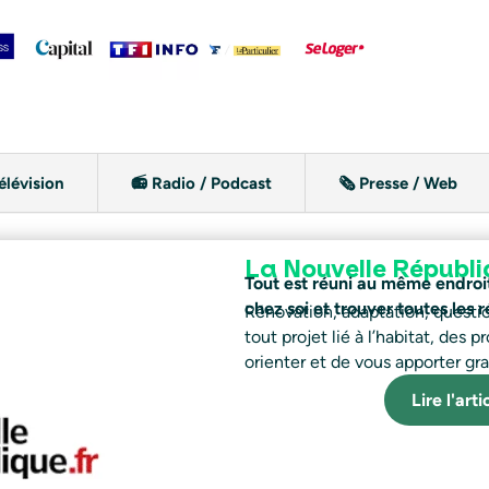
élévision
📻 Radio / Podcast
🗞️ Presse / Web
La Nouvelle Républi
Tout est réuni au même endroit 
chez soi et trouver toutes les
Rénovation, adaptation, questio
tout projet lié à l’habitat, des 
orienter et de vous apporter g
Lire l'art