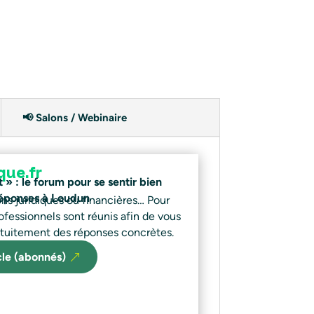
📢 Salons / Webinaire
que.fr
» : le forum pour se sentir bien
 réponses à Loudun
ns juridiques ou financières… Pour
professionnels sont réunis afin de vous
ratuitement des réponses concrètes.
icle (abonnés)