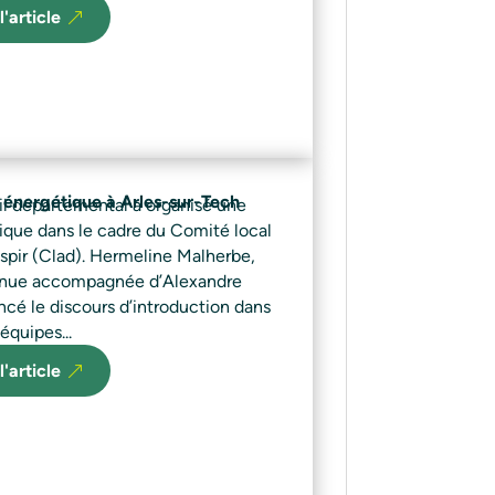
l'article
é énergétique à Arles-sur-Tech
il départemental a organisé une
tique dans le cadre du Comité local
espir (Clad). Hermeline Malherbe,
enue accompagnée d’Alexandre
ncé le discours d’introduction dans
 équipes...
l'article