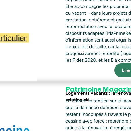
Elle accompagne les propriétaire
ou vacant – dans leurs projets 
prestation, entièrement gratuite
intermédiation avec le locataire
dispositifs adaptés (MaPrimeRéno
d’information sont aussi organ
L’enjeu est de taille, car la lo
progressivement interdite (log
les F dès 2028, et les E à comp
Lire 
Patrimoine Magazi
Logements vacants : la rénov
solution clé
En France, la tension sur le mar
que la demande demeure élevée,
restent inoccupés à travers le 
dessine avec force : reprendre 
grâce à la rénovation énergétiqu