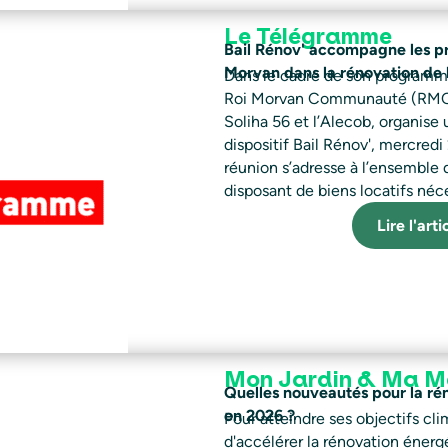
Le Télégramme
Bail Rénov' accompagne les pro
Morvan dans la rénovation de 
Dans le cadre de son programm
Roi Morvan Communauté (RMCom)
Soliha 56 et l’Alecob, organise 
dispositif Bail Rénov', mercredi
réunion s’adresse à l’ensemble de
disposant de biens locatifs néc
Lire l'art
Mon Jardin & Ma M
Quelles nouveautés pour la ré
en 2026 ?
Pour atteindre ses objectifs cl
d'accélérer la rénovation énerg