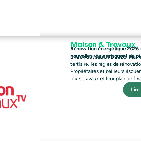
Maison & Travaux
Rénovation énergétique 2026 
nouvelles règles risquent de pi
Entre nouveau DPE 2026, MaPri
tertiaire, les règles de rénovat
Propriétaires et bailleurs risque
leurs travaux et leur plan de f
Lire 