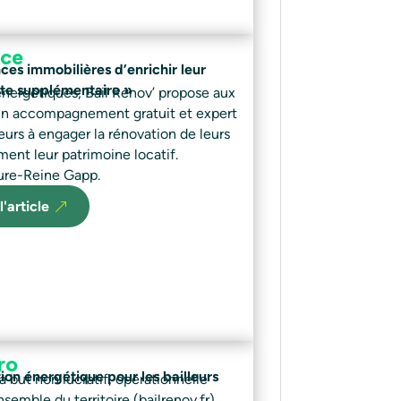
nce
es immobilières d’enrichir leur
nte supplémentaire »
nergétiques, Bail Rénov’ propose aux
 un accompagnement gratuit et expert
leurs à engager la rénovation de leurs
ent leur patrimoine locatif.
aure-Reine Gapp.
l'article
ro
tion énergétique pour les bailleurs
à but non lucratif, opérationnelle
semble du territoire (bailrenov.fr).