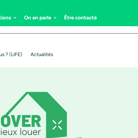
tions
On en parle
Être contacté
s ? (LIFE)
Actualités