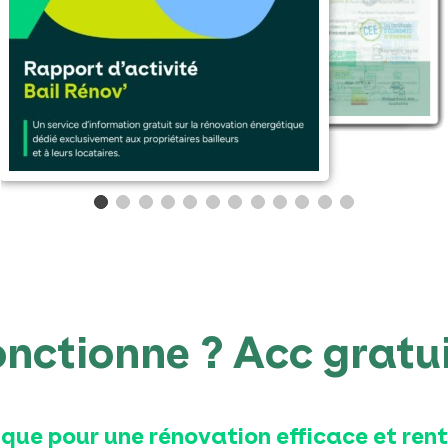
ctionne ? Acc gratui
ique
pour une rénovation efficace et ren